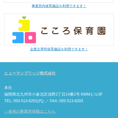
事業所内保育施設を利用できます！
企業主導型保育施設を利用できます！
ヒューマンブリッジ株式会社
本社
福岡県北九州市小倉北区浅野2丁目14番1号 KMMビル5F
TEL: 093-513-6201(代) ／ FAX: 093-513-6203
→各地の事業所情報はこちら