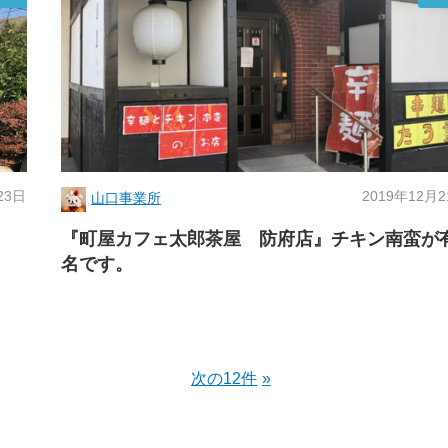
23日
2019年12月
山口事業所
『町屋カフェ太郎茶屋 防府店』チキン南蛮が
名です。
次の12件