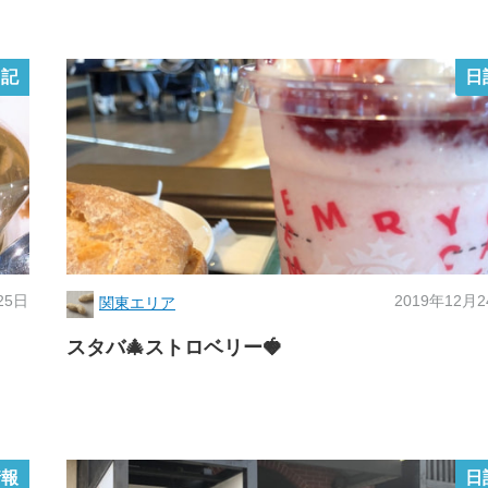
日記
日
25日
2019年12月
関東エリア
スタバ🎄ストロベリー🍓
情報
日