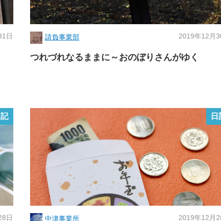
31日
2019年12月
請負事業部
つれづれなるままに～おのぼりさんがゆく
日記
日
28日
2019年12月
中津事業所