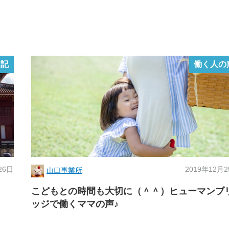
日記
働く人の
26日
2019年12月
山口事業所
こどもとの時間も大切に（＾＾）ヒューマンブ
ッジで働くママの声♪