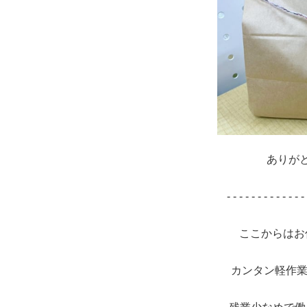
ありが
- - - - - - - - - - - - - 
ここからはお
カンタン軽作業