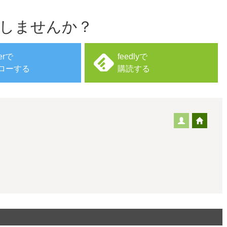
しませんか？
terで
feedlyで
ローする
購読する