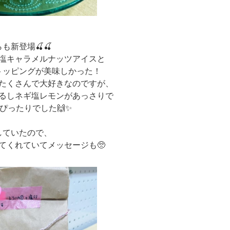
も新登場🍒🍒
塩キャラメルナッツアイスと
トッピングが美味しかった！
がたくさんで大好きなのですが、
るしネギ塩レモンがあっさりで
ぴったりでした🙌✨
していたので、
てくれていてメッセージも🥺