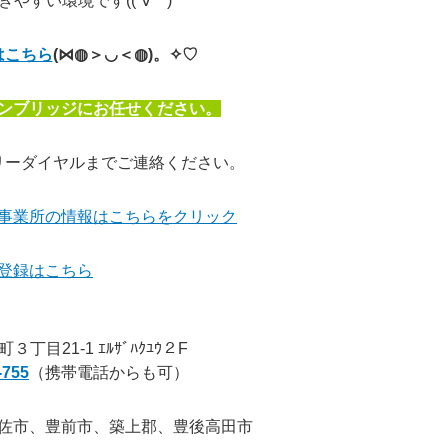
やすい環境です((´∀｀)
はこちら
(⋈◍＞◡＜◍)。✧♡
ンブリッジにお任せください。
リーダイヤルまでご連絡ください。
事業所の情報はこちらをクリック
登録はこちら
.
目21-1 ｴﾙｻﾞﾊｸﾕｳ２F
-755
（携帯電話からも可）
佐市、豊前市、築上郡、豊後高田市