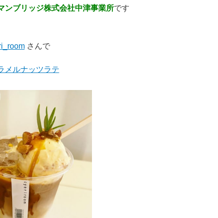
マンブリッジ株式会社中津事業所
です
i_room
さんで
ラメルナッツラテ