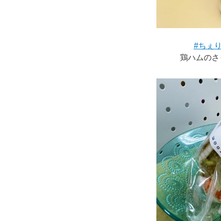
#ちぇ
鶏ハムのさ