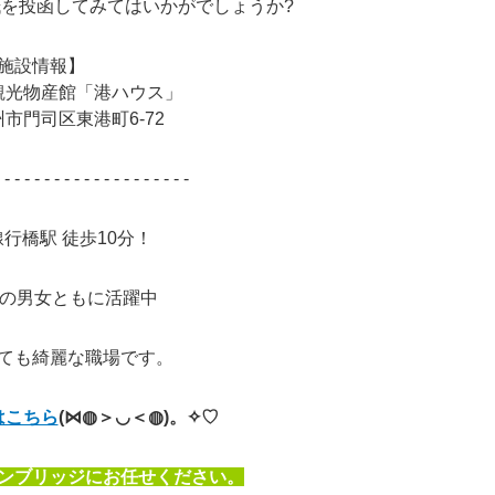
を投函してみてはいかがでしょうか?
施設情報】
観光物産館「港ハウス」
市門司区東港町6-72
 - - - - - - - - - - - - - - - - - - -
線行橋駅 徒歩10分！
0代の男女ともに活躍中
ても綺麗な職場です。
はこちら
(⋈◍＞◡＜◍)。✧♡
ンブリッジにお任せください。