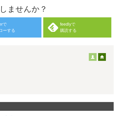
しませんか？
terで
feedlyで
ローする
購読する