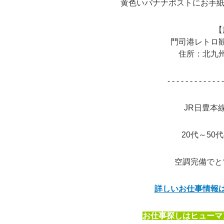
黄色いバナナポストにお手紙
【
門司港レトロ
住所：北九州
- - - - - - - - - - - - -
JR日豊本
20代～5
空調完備でと
詳しいお仕事情報
お仕事探しはヒューマ