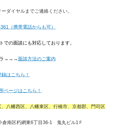
リーダイヤルまでご連絡ください。
31-361（携帯電話からも可）
トでの面談にも対応しております。
ラ→→→
面談方法のご案内
登録はこちら！
所ページはこちら！
区、八幡西区、八幡東区、行橋市、京都郡、門司区
市小倉南区朽網東6丁目36-1 鬼丸ビル1Ｆ