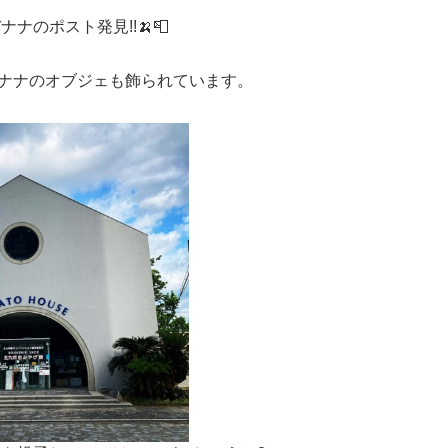
ナのポスト発見!!🍌📮
ナナのオブジェも飾られています。