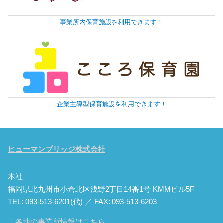
事業所内保育施設を利用できます！
企業主導型保育施設を利用できます！
ヒューマンブリッジ株式会社
本社
福岡県北九州市小倉北区浅野2丁目14番1号 KMMビル5F
TEL: 093-513-6201(代) ／ FAX: 093-513-6203
→各地の事業所情報はこちら