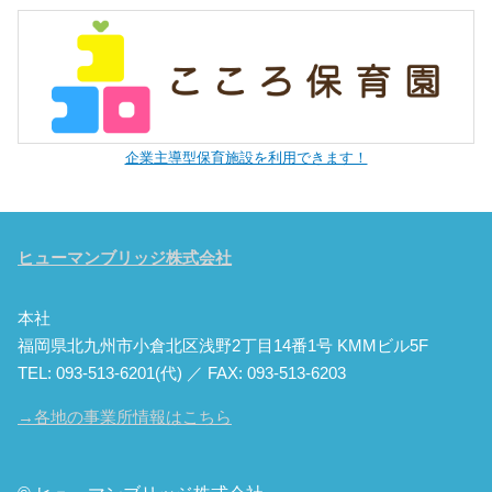
企業主導型保育施設を利用できます！
ヒューマンブリッジ株式会社
本社
福岡県北九州市小倉北区浅野2丁目14番1号 KMMビル5F
TEL: 093-513-6201(代) ／ FAX: 093-513-6203
→各地の事業所情報はこちら