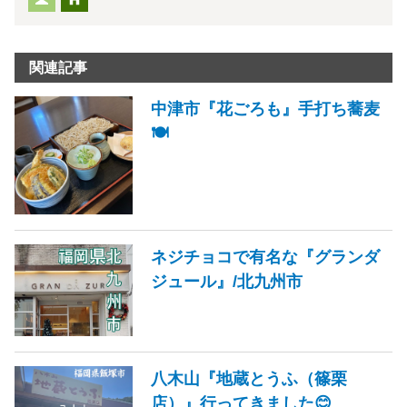
関連記事
中津市『花ごろも』手打ち蕎麦
🍽️
ネジチョコで有名な『グランダ
ジュール』/北九州市
八木山『地蔵とうふ（篠栗
店）』行ってきました😊