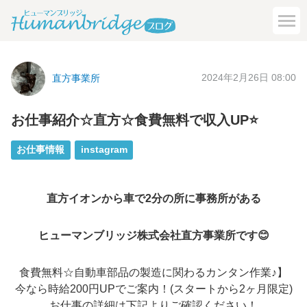
2024年2月26日 08:00
直方事業所
お仕事紹介☆直方☆食費無料で収入UP⭐
お仕事情報
instagram
直方イオンから車で2分の所に事務所がある
ヒューマンブリッジ株式会社直方事業所です😊
食費無料☆⾃動⾞部品の製造に関わるカンタン作業♪】
今なら時給200円UPでご案内！(スタートから2ヶ月限定)
お仕事の詳細は下記よりご確認ください！