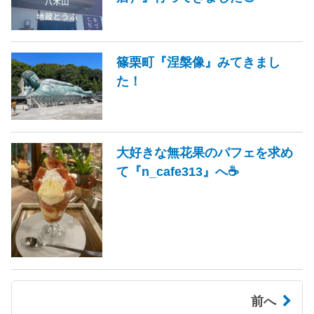
篠栗町『涅槃像』みてきまし
た！
大好きな無花果のパフェを求め
て『n_cafe313』へ☕
前へ