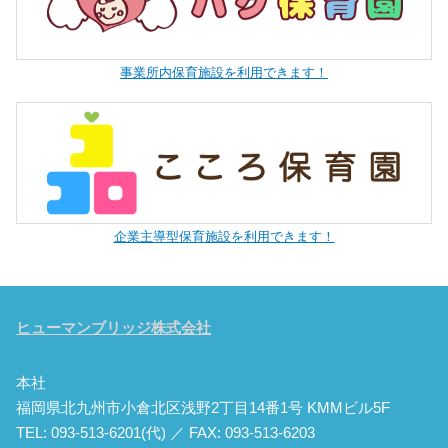
事業所内保育施設を利用できます！
企業主導型保育施設を利用できます！
ヒューマンブリッジ株式会社
本社
福岡県北九州市小倉北区浅野2丁目14番1号 KMMビル5F
TEL: 093-513-6201(代) ／ FAX: 093-513-6203