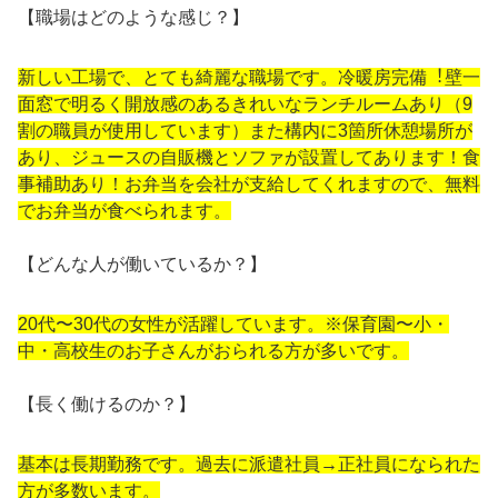
【職場はどのような感じ？】
新しい⼯場で、とても綺麗な職場です。冷暖房完備︕壁⼀
⾯窓で明るく開放感のあるきれいなランチルームあり（9
割の職員が使⽤しています）また構内に3箇所休憩場所が
あり、ジュースの⾃販機とソファが設置してあります！食
事補助あり！お弁当を会社が支給してくれますので、無料
でお弁当が食べられます。
【どんな⼈が働いているか？】
20代〜30代の⼥性が活躍しています。※保育園〜⼩・
中・⾼校⽣のお⼦さんがおられる⽅が多いです。
【⻑く働けるのか？】
基本は⻑期勤務です。過去に派遣社員→正社員になられた
⽅が多数います。