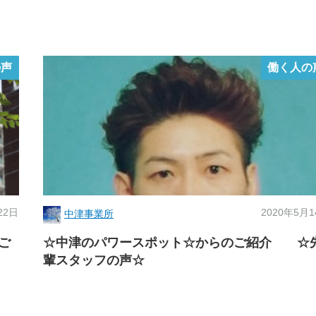
の声
働く人の
22日
2020年5月
中津事業所
ご
☆中津のパワースポット☆からのご紹介 ☆
輩スタッフの声☆