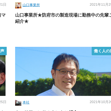
21日
2021年11月
山口事業所
倍マ
山口事業所★防府市の製造現場に勤務中の先輩
紹介★
の声
働く人の
25日
2021年10月
本社