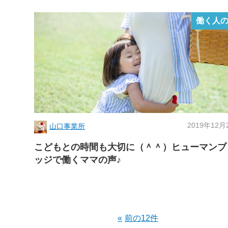
働く人
2019年12月
山口事業所
こどもとの時間も大切に（＾＾）ヒューマンブ
ッジで働くママの声♪
前の12件