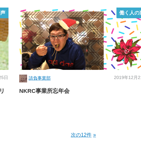
の声
働く人の
25日
2019年12月
請負事業部
リ
NKRC事業所忘年会
次の12件