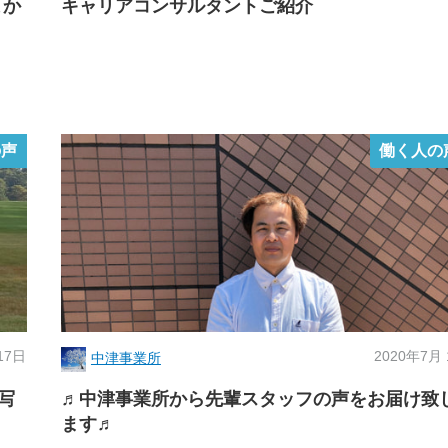
よか
キャリアコンサルタントご紹介
の声
働く人の
17日
2020年7月
中津事業所
写
♬中津事業所から先輩スタッフの声をお届け致
ます♬