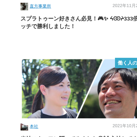
2022年11月
直方事業所
スプラトゥーン好きさん必見！🎮✨ ᔦꙬᔨ333
ッチで勝利しました！
働く人
2021年10月
本社