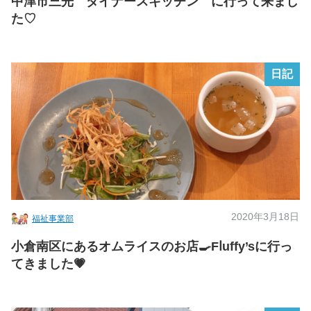
中津市三光 ダイナースキッチン に行って来まし
た♡
日記
2020年3月18日
福祉事業部
小倉南区にあるオムライスのお店🍳Fⅼuffy’sに行っ
てきました💗