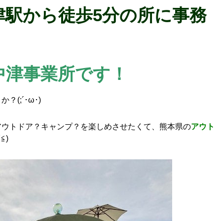
津駅から徒歩5分の所に事務
中津事業所です！
;´･ω･)
ウトドア？キャンプ？を楽しめさせたくて、熊本県の
アウト
≦)