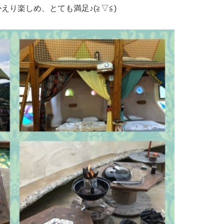
り楽しめ、とても満足♪(≧▽≦)