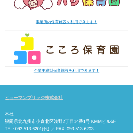
事業所内保育施設を利用できます！
企業主導型保育施設を利用できます！
ヒューマンブリッジ株式会社
本社
福岡県北九州市小倉北区浅野2丁目14番1号 KMMビル5F
TEL: 093-513-6201(代) ／ FAX: 093-513-6203