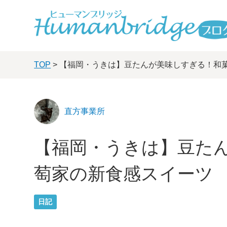
TOP
> 【福岡・うきは】豆たんが美味しすぎる！和
直方事業所
【福岡・うきは】豆た
萄家の新食感スイーツ
日記