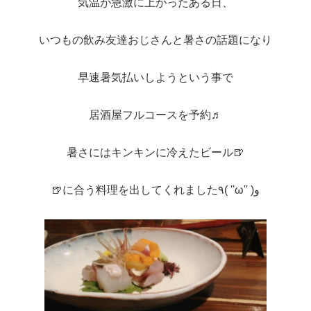
気温が急激に上がったある日、
いつもの飲み友達おじさんと暑さの話題になり
早速暑気払いしようという事で
居酒屋フルコースを予約♬
暑さにはキンキンに冷えたビール🍺
🍺に合う料理を出してくれました٩( ''ω'' )و