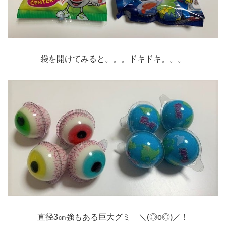
袋を開けてみると。。。ドキドキ。。。
直径3㎝強もある巨大グミ ＼(◎o◎)／！