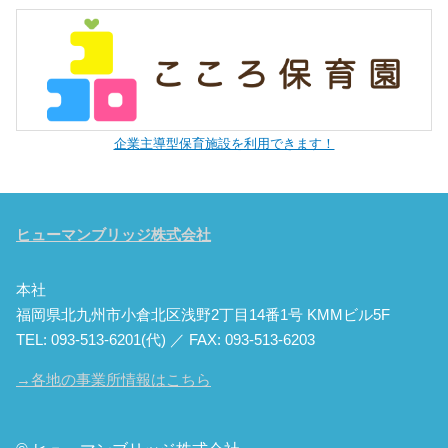
企業主導型保育施設を利用できます！
ヒューマンブリッジ株式会社
本社
福岡県北九州市小倉北区浅野2丁目14番1号 KMMビル5F
TEL: 093-513-6201(代) ／ FAX: 093-513-6203
→各地の事業所情報はこちら