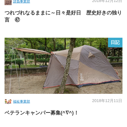
2018年12月12日
請負事業部
つれづれなるままに～日々是好日 歴史好きの独り
言 ㊼
日記
2018年12月11日
福祉事業部
ベテランキャンパー募集(^∇^)！