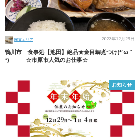
2023年12月29日
関東エリア
鴨川市 食事処【池田】絶品★金目鯛煮つけ(*´ω｀
*) ☆市原市人気のお仕事☆
お知らせ