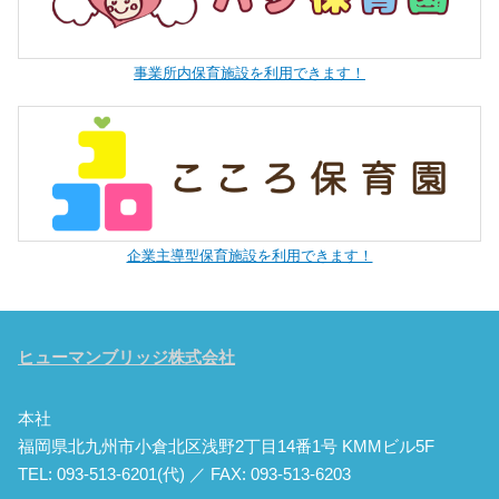
事業所内保育施設を利用できます！
企業主導型保育施設を利用できます！
ヒューマンブリッジ株式会社
本社
福岡県北九州市小倉北区浅野2丁目14番1号 KMMビル5F
TEL: 093-513-6201(代) ／ FAX: 093-513-6203