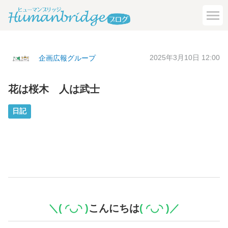
2025年3月10日 12:00
企画広報グループ
花は桜木 人は武士
日記
＼( ◜︎◡︎◝︎ )
こんにちは
( ◜︎◡︎◝︎ )／