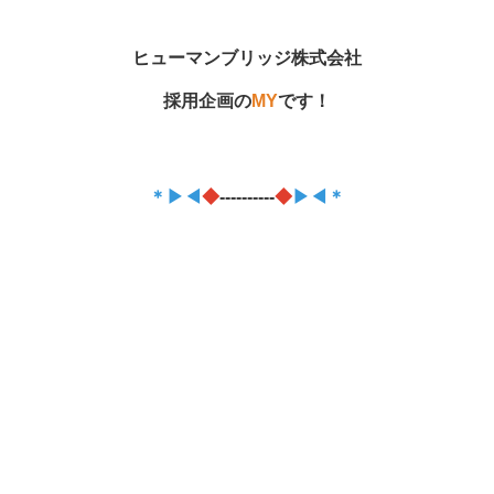
ヒューマンブリッジ株式会社
採用企画の
MY
です！
＊▶◀
◆
----------
◆
▶◀＊