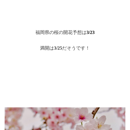
福岡県の桜の開花予想は
3/23
満開は
3/25
だそうです！