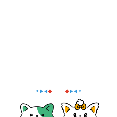
＊▶◀
◆
----------
◆
▶◀＊