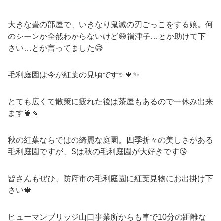
大きな畳の部屋で、いきなり鬼滅の刃ごっこをする娘。何
のシーンか全然わからないけど😅禰津子…とか助けて下
さい…とか言ってました😅
毛利庭園は今が紅葉の見頃です✨🍁✨
とても広くて散策に疲れた後は茶屋もあるので一休み出来
ます🍵🍡
秋の紅葉ならではの綺麗な庭園。四季折々の美しさがある
毛利庭園ですが、Sは秋の毛利庭園が大好きです😘
皆さんもぜひ、防府市の毛利庭園に紅葉見物にお出掛け下
さい🍁
ヒューマンブリッジ山口事業所からも車で10分の距離な