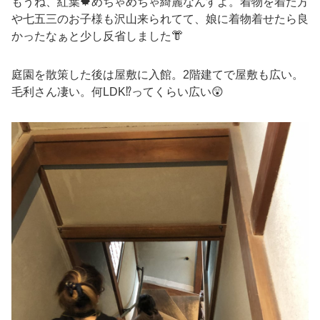
もうね、紅葉🍁めちゃめちゃ綺麗なんすよ。着物を着た方
や七五三のお子様も沢山来られてて、娘に着物着せたら良
かったなぁと少し反省しました👘
庭園を散策した後は屋敷に入館。2階建てで屋敷も広い。
毛利さん凄い。何LDK⁉️ってくらい広い😲