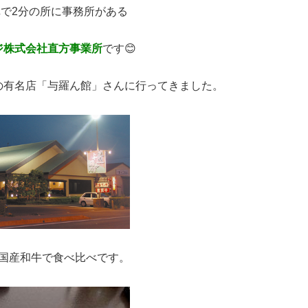
で2分の所に事務所がある
ジ株式会社直方事業所
です😊
の有名店「与羅ん館」さんに行ってきました。
国産和牛で食べ比べです。