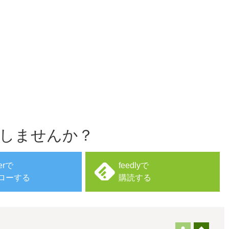
しませんか？
terで
feedlyで
ローする
購読する