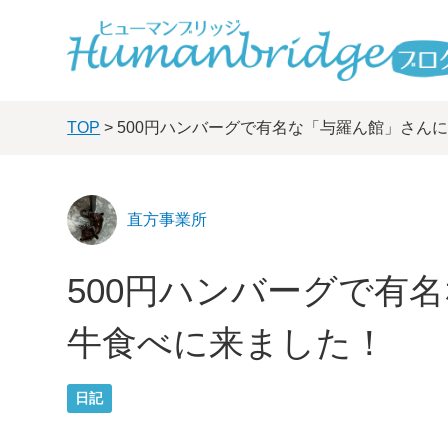
TOP
> 500円ハンバーグで有名な「与羅ん館」さん
直方事業所
500円ハンバーグで有
牛食べに来ました！
日記