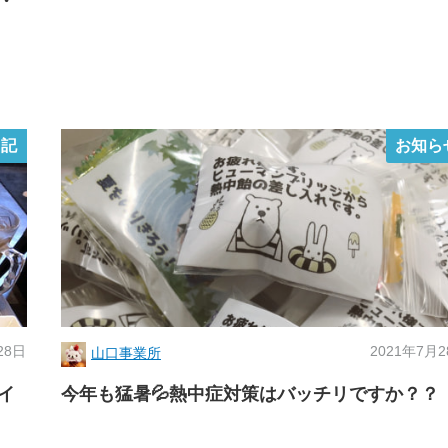
・
日記
お知ら
28日
2021年7月
山口事業所
イ
今年も猛暑💦熱中症対策はバッチリですか？？