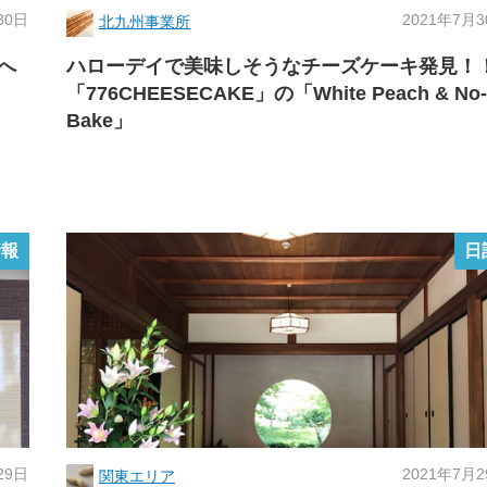
30日
2021年7月
北九州事業所
へ
ハローデイで美味しそうなチーズケーキ発見！
「776CHEESECAKE」の「White Peach & No-
Bake」
情報
日
29日
2021年7月
関東エリア