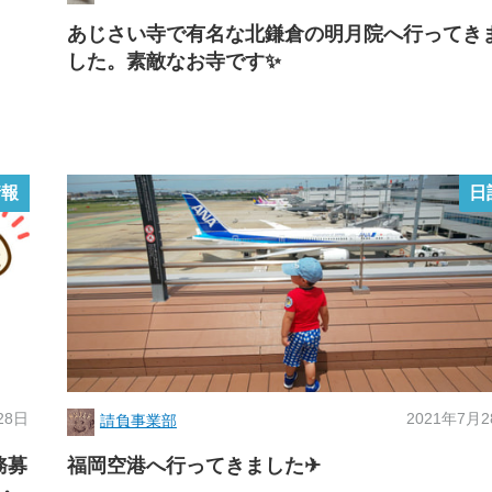
あじさい寺で有名な北鎌倉の明月院へ行ってき
した。素敵なお寺です✨
情報
日
28日
2021年7月
請負事業部
務募
福岡空港へ行ってきました✈