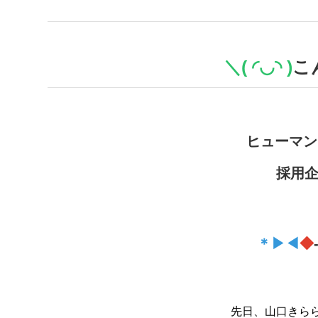
＼( ◜︎◡︎◝︎ )
こ
ヒューマン
採用
＊▶◀
◆
先日、山口きら