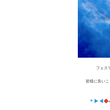
フェスで見
皆様に良いこ
＊▶◀
◆