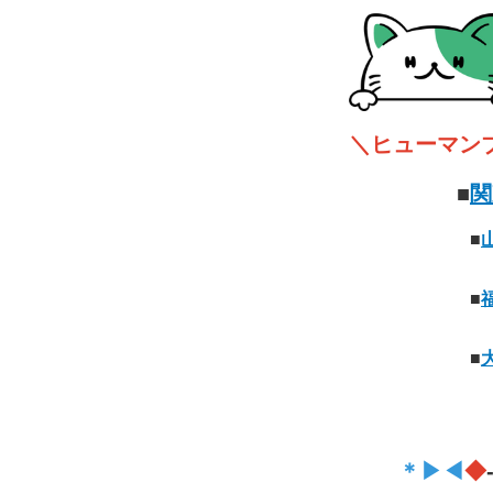
＼ヒューマン
■
関
■
■
■
＊▶◀
◆