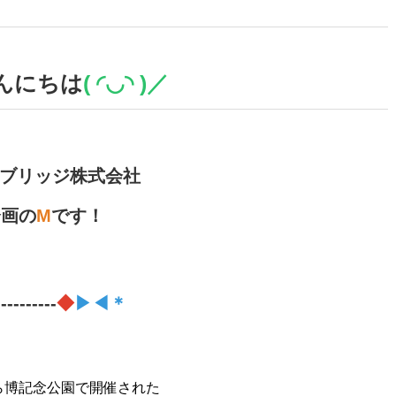
んにちは
( ◜︎◡︎◝︎ )／
ブリッジ株式会社
企画の
M
です！
----------
◆
▶◀＊
ら博記念公園で開催された