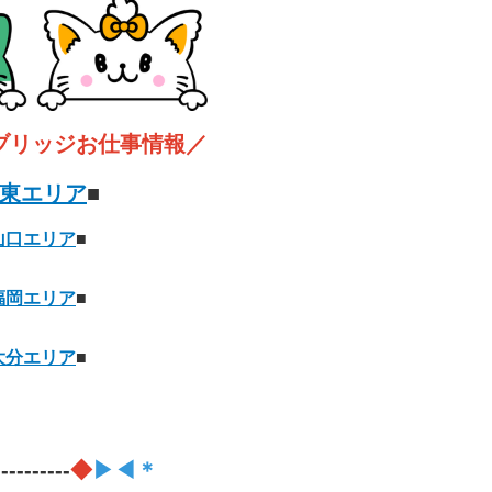
ブリッジお仕事情報／
東エリア
■
山口エリア
■
福岡エリア
■
大分エリア
■
----------
◆
▶◀＊