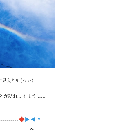
えた虹( ◜︎◡︎◝︎ )
とが訪れますように…
----------
◆
▶◀＊