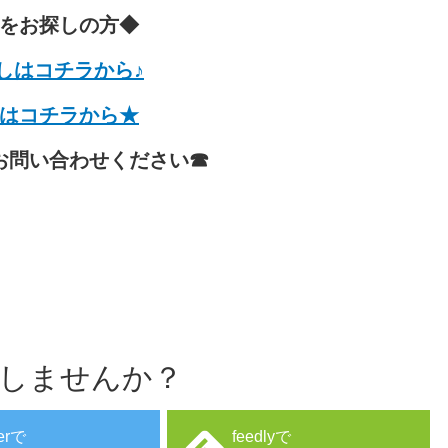
をお探しの方◆
しはコチラから♪
はコチラから★
お問い合わせください☎
しませんか？
terで
feedlyで