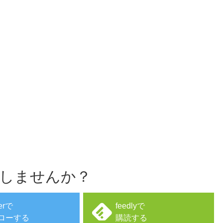
しませんか？
terで
feedlyで
ローする
購読する