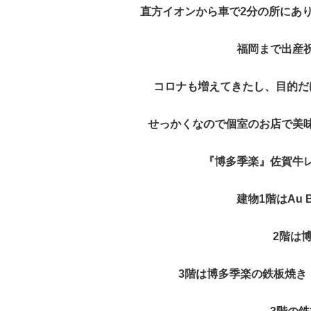
直方イオンから車で2分の所にあ
福岡まで出産
コロナも増えてきたし、目的だ
せっかくなので個室のお店で美
『博多季楽』佐賀牛
建物1階はAu Bo
2階は
3階は博多季楽の鉄板焼き