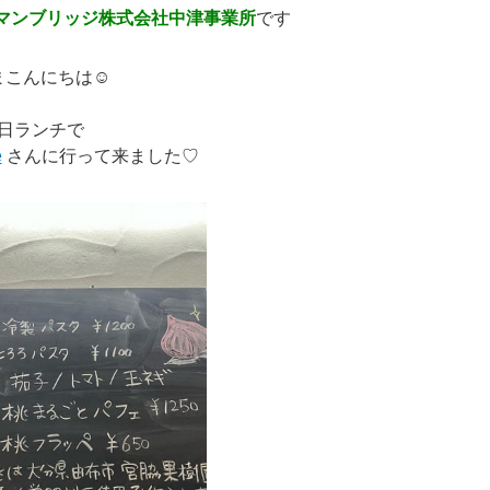
マンブリッジ株式会社中津事業所
です
まこんにちは☺️
日ランチで
e
さんに行って来ました♡