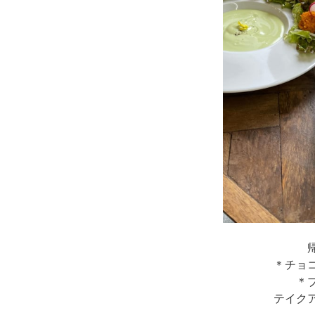
＊チョ
＊
テイク