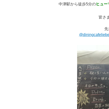
中津駅から徒歩5分の
ヒュー
皆さ
先
@diningcafelieb